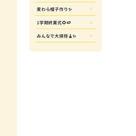
麦わら帽子作り✨
1学期終業式🌻🍉
みんなで大掃除🧹✨