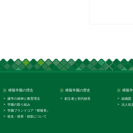
樟蔭学園の理念
樟蔭学園の歴史
樟蔭学
建学の精神と教育理念
創立者と初代校長
組織図
学園の取り組み
法人役
学園ブランドコア『樟蔭美』
校名・校章・校歌について