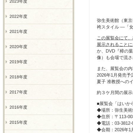
2023年度
2022年度
弥生美術館（東京
袴スタイル ―「
2021年度
この展覧会にて、
展示されることに
2020年度
か、DVD『樟の
像）も会場で流さ
2019年度
また、展覧会の内
2026年1月発
2018年度
夏子 准教授への
2017年度
約３ケ月間の展示
■展覧会「はいか
2016年度
◆場所：弥生美術
◆住所：〒113-0
2015年度
◆電話：03-3812-0
◆会期：2026年