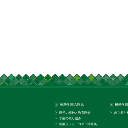
樟蔭学園の理念
樟蔭学
建学の精神と教育理念
創立者と
学園の取り組み
学園ブランドコア『樟蔭美』