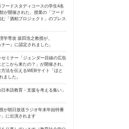
科フードスタディコースの学⽣4名
⼼館が開催された、授業の「フード
組む「酒粕プロジェクト」のプレス
！
理学専攻 坂田浩之教授が、
ショナー』に認定されました。
ンセミナー「ジェンダー目線の広告
はどこから来たの？」が開催され、
方法を伝えるWEBサイト「ほと
れました。
の日本語教育・支援を考える集い」
教授が朝日放送ラジオ年末年始特番
ン」に出演されます