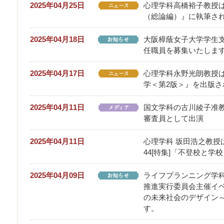
2025年04月25日
心理学科高橋裕子教授
（総論編）』に執筆され
2025年04月18日
大阪樟蔭女子大学学生
任職員を募集いたしま
2025年04月17日
心理学科永野光朗教授
学＜第2版＞』を出版さ
2025年04月11日
国文学科の古川綾子准教
審査員として出演
2025年04月11日
心理学科 坂田浩之教授
44[特集]「不登校と
2025年04月09日
ライフプランニング学科
推進実行委員会主催イベ
の未来社会のデザイン～
す。