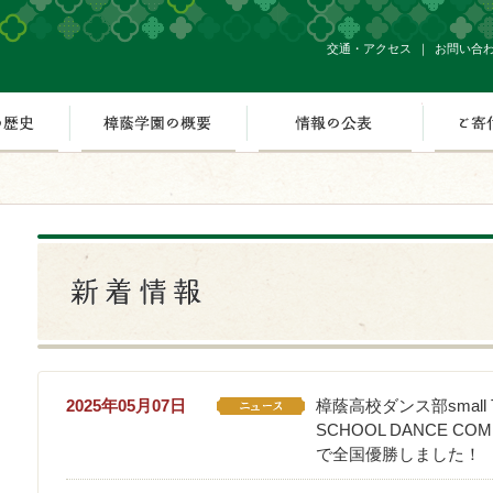
交通・アクセス
お問い合
念
樟蔭学園の歴史
樟蔭学園の概要
情報の公
2025年05月07日
樟蔭高校ダンス部small
SCHOOL DANCE C
で全国優勝しました！