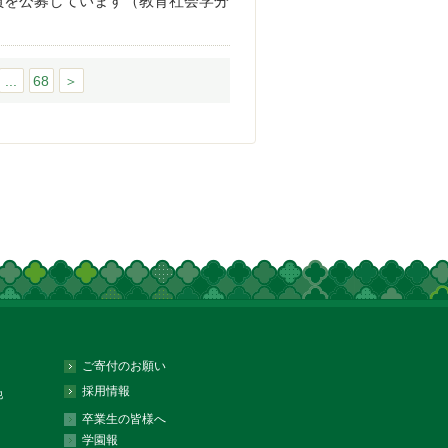
員を公募しています（教育社会学分
...
68
＞
ご寄付のお願い
採用情報
他
卒業生の皆様へ
学園報