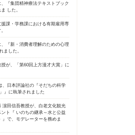
は、『集団精神療法テキストブック
ま した。
支援課・学務課における有期雇用専
す。
は、『新・消費者理解のための心理
れました。
授が、「第60回上方漫才大賞」に
は、日本評論社の『そだちの科学
学校」』に執筆されました
 濵田信吾教授が、白老文化観光
ント『 いのちの継承～水と公益
 』で、モデレーターを務めま