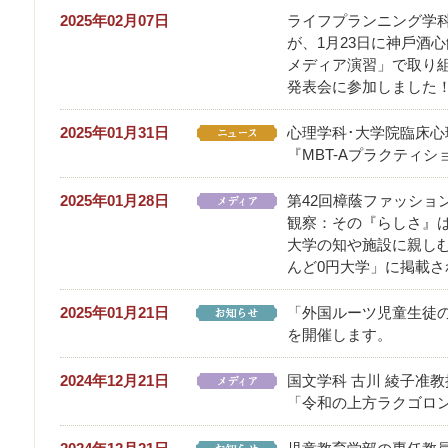
2025年02月07日
ライフプランニング学
が、1⽉23⽇に神⼾酒
メディア演習」で取り
発表会に参加しました
2025年01月31日
心理学科･大学院臨床心
『MBT-Aプラクティ
2025年01月28日
第42回樟蔭ファッショ
観察：その『らしさ』
大学の知や施設に親しむ
んど0円大学」に掲載さ
2025年01月21日
「外国ルーツ児童生徒
を開催します。
2024年12月21日
国文学科 古川 綾子准
「令和の上方ラクゴロ