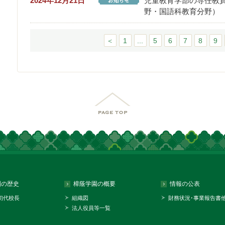
2024年12月21日
児童教育学部の専任教
野・国語科教育分野）
＜
1
...
5
6
7
8
9
園の歴史
樟蔭学園の概要
情報の公表
初代校長
組織図
財務状況･事業報告書
法人役員等一覧