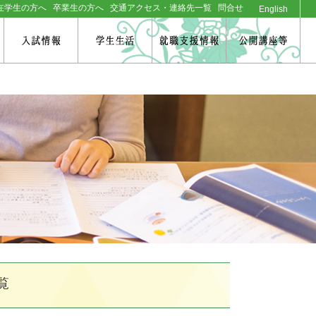
在学生の方へ
卒業生の方へ
交通アクセス・連絡先一覧
問合せ
English
研究科案内
入試情報
学生生活
就職支援情報
公
組織図
臨床心理学専攻概要
募集要項：臨床心理学専攻
気象警報発令時・交通機関
キャリアセンターの
実施講座のご報告
大学の取り組み
インターネット出願について
学費（授業料等）について
運休等による臨時休講措置
サービス利用について
環境
学生教育研究災害傷害保険
大学院基本データ
人間栄養学専攻概要
募集要項：人間栄養学専攻
2013年度以前の公開講座
入試FAQ
（学研災）
履修方法
主な就職先・就職情報
人権
キャンパス紹介
化粧ファッション学専攻概要
募集要項：化粧ファッション
日本文化塾
奨学金・その他制度
研究
学専攻
評価と認定
学則・規程等
日本学生支援機構奨学金
歴史・年表
休学・復学・退学等
大阪樟蔭女子大学大学院奨学金
情報公開
教育理念／指針
各種証明書・手続き
その他奨学金
申請書関連（設置認可等）
キャンパス ルール＆マナー
学生表彰制度、奨励制度
について
学生サポート
覧
ITサポート
学校感染症について