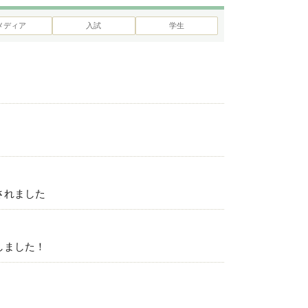
委員会活動、学園祭の案内
下宿について
メディア
入試
学生
クラブ・同好会活動
学生課外活動について
されました
しました！