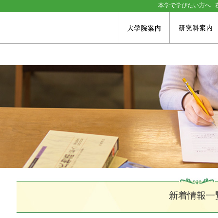
本学で学びたい方へ
大学院案内
大学院案内
研究科案内
入試情報
学生生活
就職支援情報
公開講座等
新着情報一